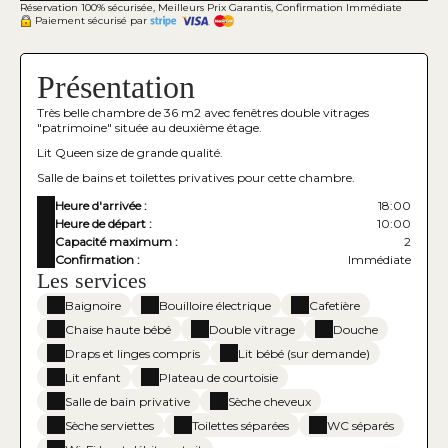
Réservation 100% sécurisée, Meilleurs Prix Garantis, Confirmation Immédiate
Paiement sécurisé par
Présentation
Très belle chambre de 36 m2 avec fenêtres double vitrages
"patrimoine" située au deuxième étage.
Lit Queen size de grande qualité.
Salle de bains et toilettes privatives pour cette chambre.
Heure d'arrivée :
18:00
Heure de départ :
10:00
Capacité maximum :
2
Confirmation :
Immédiate
Les services
Baignoire
Bouilloire électrique
Cafetière
Chaise haute bébé
Double vitrage
Douche
Draps et linges compris
Lit bébé (sur demande)
Lit enfant
Plateau de courtoisie
Salle de bain privative
Sèche cheveux
Sèche serviettes
Toilettes séparées
WC séparés