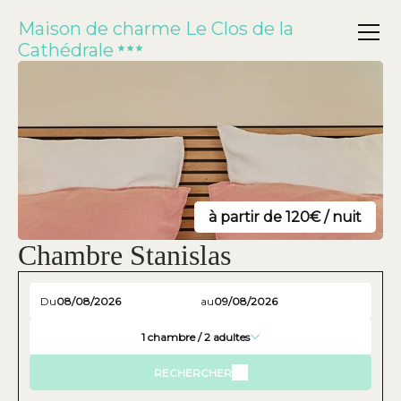
Maison de charme Le Clos de la
Cathédrale
à partir de 120€ / nuit
Chambre Stanislas
Du
au
1
chambre /
2
adultes
RECHERCHER